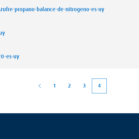
zufre-propano-balance-de-nitrogeno-es-uy
uy
20-es-uy
1
2
3
4