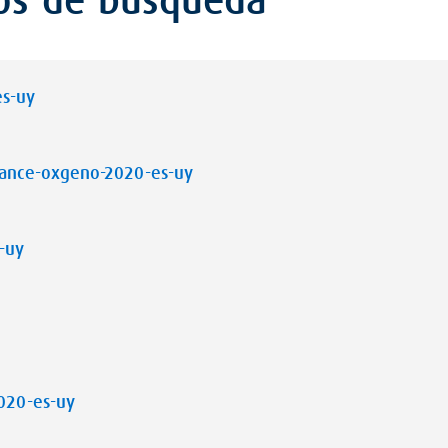
os de búsqueda “*”
es-uy
lance-oxgeno-2020-es-uy
-uy
020-es-uy