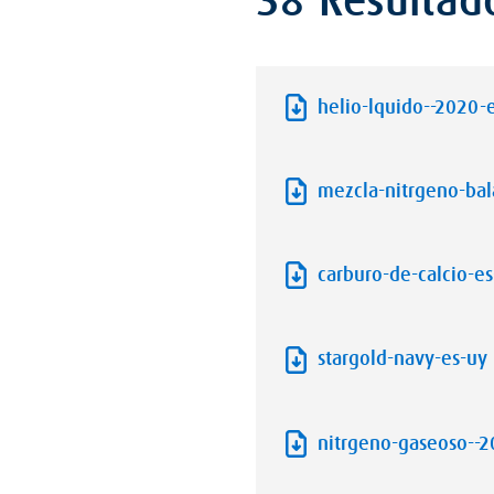
38 Resultad
helio-lquido--2020-
mezcla-nitrgeno-ba
carburo-de-calcio-es
stargold-navy-es-uy
nitrgeno-gaseoso--2