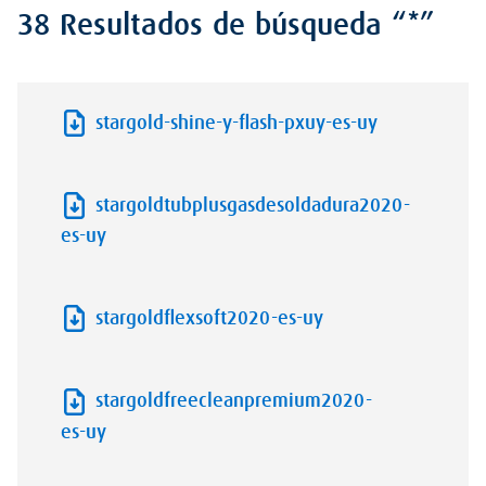
38 Resultados de búsqueda “*”
stargold-shine-y-flash-pxuy-es-uy
stargoldtubplusgasdesoldadura2020-
es-uy
stargoldflexsoft2020-es-uy
stargoldfreecleanpremium2020-
es-uy