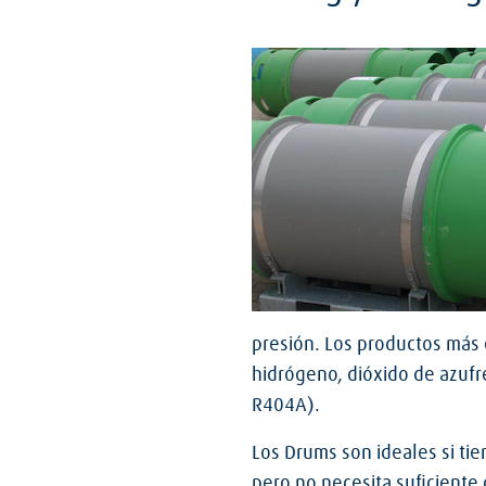
presión. Los productos más
hidrógeno, dióxido de azufr
R404A).
Los Drums son ideales si ti
pero no necesita suficiente