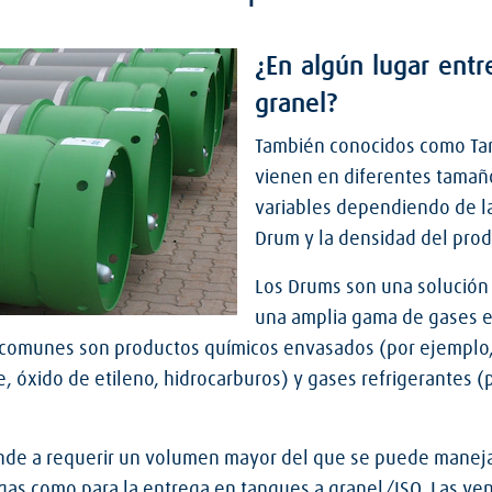
¿En algún lugar entre
granel?
También conocidos como Ta
vienen en diferentes tamañ
variables dependiendo de la
Drum y la densidad del prod
Los Drums son una solución 
una amplia gama de gases e
 comunes son productos químicos envasados (por ejemplo,
e, óxido de etileno, hidrocarburos) y gases refrigerantes (
ende a requerir un volumen mayor del que se puede manejar
 gas como para la entrega en tanques a granel/ISO. Las ve