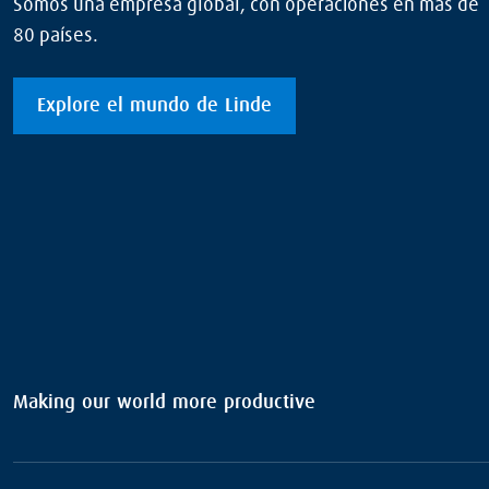
Somos una empresa global, con operaciones en más de
80 países.
Explore el mundo de Linde
Making our world more productive