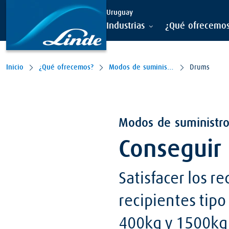
Ir al contenido principal
Uruguay
Industrias
¿Qué ofrecemo
Inicio
¿Qué ofrecemos?
Modos de suministro
Drums
Modos de suministro
Conseguir
Satisfacer los r
recipientes tip
400kg y 1500kg 