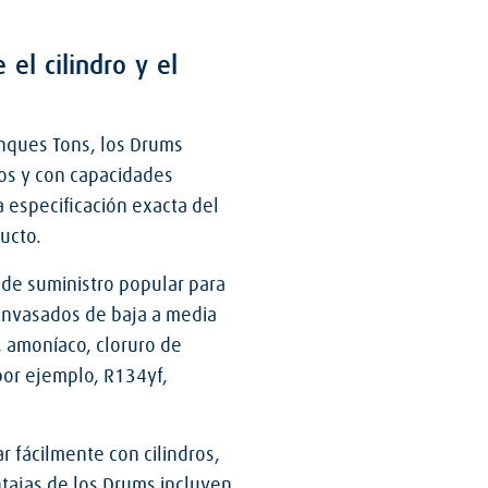
 el cilindro y el
nques Tons, los Drums
os y con capacidades
 especificación exacta del
ucto.
de suministro popular para
nvasados de baja a media
 amoníaco, cloruro de
por ejemplo, R134yf,
 fácilmente con cilindros,
ntajas de los Drums incluyen